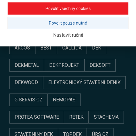
Přihlásit se
Zaregistrovat se
Povolit všechny cookies
Povolit pouze nutné
Partneři programu
Nastavit ručně
ARGOS
BEST
CALLIDA
DEK
DEKMETAL
DEKPROJEKT
DEKSOFT
DEKWOOD
ELEKTRONICKÝ STAVEBNÍ DENÍK
G SERVIS CZ
NEMOPAS
PROTEA SOFTWARE
RETEK
STACHEMA
STAVEBNINY DEK
TOPDEK
ÚRS CZ