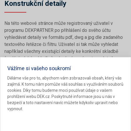
Konstrukční detaily
Na této webové stránce může registrovaný uživatel v
programu DEKPARTNER po přihlášení do svého účtu
vyhledávat detaily ve formátu pdf, dwg a jpg dle zadaného
textového řetězce či filtru. Uživatel si tak může vyhledat
například všechny existující detaily ke konkrétní skladbě
(zadáním kódu skladby) nebo k obecnému typu detailu
zadáním části názvu detailu jako je např. vtok, okno apod.
Vážíme si vašeho soukromí
Detaily související s konkrétní skladbou uvedenou v
Děláme vše pro to, abychom vám zobrazovali obsah, který vás
zajímá. K tomu nám pomůže váš souhlas s využíváním souborů
katalogu SKLADBY A SYSTÉMY DEK lze také zobrazit ve
cookies. Díky tomu budeme moci používat údaje o vašem
STAVEBNÍ KNIHOVNĚ DEK po kliknutí na tlačítko
Detaily
prohlížení webu DEK.cz. Poskytnuté informace jsou u nás v
přímo u zvolené skladby.
bezpečí a toto nastavení navíc můžete kdykoliv upravit nebo
vypnout.
Získejte přístup k rozšířené technické podpoře.
Registrujte se bezplatně v programu DEKPARTNER.