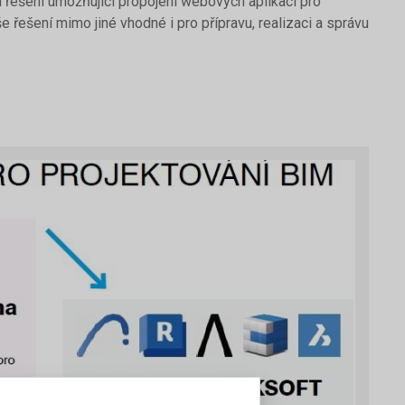
í řešení umožňující propojení webových aplikací pro
še řešení mimo jiné vhodné i pro přípravu, realizaci a správu