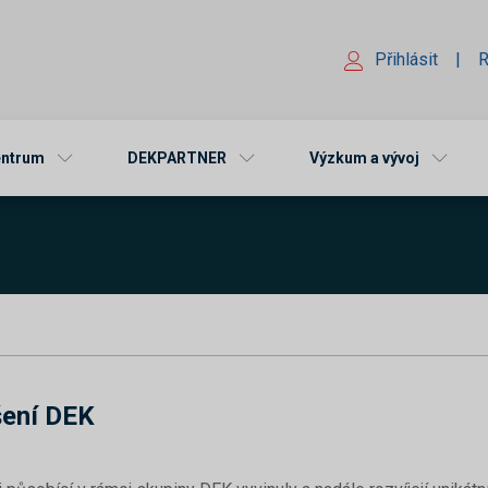
Přihlásit
|
R
entrum
DEKPARTNER
Výzkum a vývoj
šení DEK