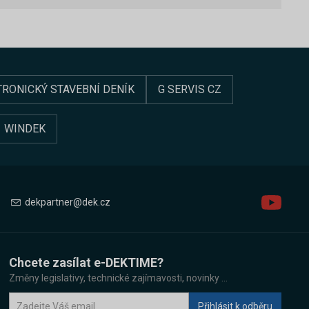
TRONICKÝ STAVEBNÍ DENÍK
G SERVIS CZ
WINDEK
dekpartner@dek.cz
Chcete zasílat e-DEKTIME?
Změny legislativy, technické zajímavosti, novinky ...