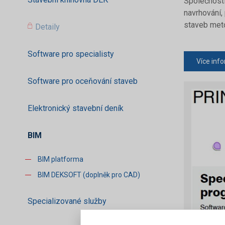
Společnosti
navrhování, 
staveb met
Detaily
Software pro specialisty
Více inf
Software pro oceňování staveb
Elektronický stavební deník
BIM
BIM platforma
BIM DEKSOFT (doplněk pro CAD)
Specializované služby