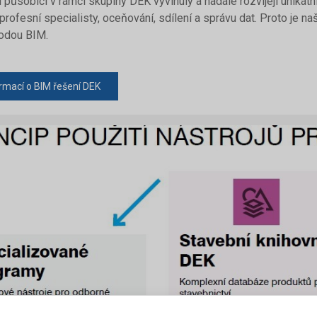
 působící v rámci skupiny DEK vyvinuly a nadále rozvíjejí unikátn
profesní specialisty, oceňování, sdílení a správu dat. Proto je na
odou BIM.
ormací o BIM řešení DEK