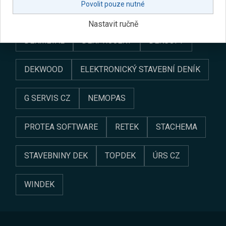
Povolit pouze nutné
ARGOS
BEST
CALLIDA
DEK
Nastavit ručně
DEKMETAL
DEKPROJEKT
DEKSOFT
DEKWOOD
ELEKTRONICKÝ STAVEBNÍ DENÍK
G SERVIS CZ
NEMOPAS
PROTEA SOFTWARE
RETEK
STACHEMA
STAVEBNINY DEK
TOPDEK
ÚRS CZ
WINDEK