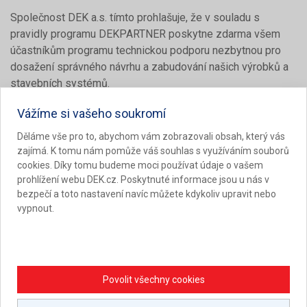
Společnost DEK a.s. tímto prohlašuje, že v souladu s
pravidly programu DEKPARTNER poskytne zdarma všem
účastníkům programu technickou podporu nezbytnou pro
dosažení správného návrhu a zabudování našich výrobků a
stavebních systémů.
Vážíme si vašeho soukromí
V Praze, dne 01.01.2020
Děláme vše pro to, abychom vám zobrazovali obsah, který vás
zajímá. K tomu nám pomůže váš souhlas s využíváním souborů
cookies. Díky tomu budeme moci používat údaje o vašem
prohlížení webu DEK.cz. Poskytnuté informace jsou u nás v
bezpečí a toto nastavení navíc můžete kdykoliv upravit nebo
vypnout.
Povolit všechny cookies
Partneři programu